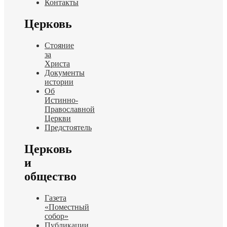
Контакты
Церковь
Стояние
за
Христа
Документы
истории
Об
Истинно-
Православной
Церкви
Предстоятель
Церковь
и
общество
Газета
«Поместный
собор»
Публикации