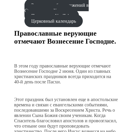
Расписание богослужений в
Синодальном Храме
Проповеди YouTube
Церковный календарь
Православные верующие
отмечают Вознесение Господне.
В этом году православные верующие отмечают
Вознесение Господне 2 июня. Один из главных
христианских праздников всегда приходится на
40-й день после Пасхи.
Этот праздник был установлен еще в апостольские
времена и связан с евангельскими событиями,
последовавшими за Воскресением Христа. Речь о
явлении Сына Божия своим ученикам. Когда
Спаситель благословил апостолов и провозгласил,
что отныне они будут проповедовать
христианство. После чего Иисус вознесся на небо.