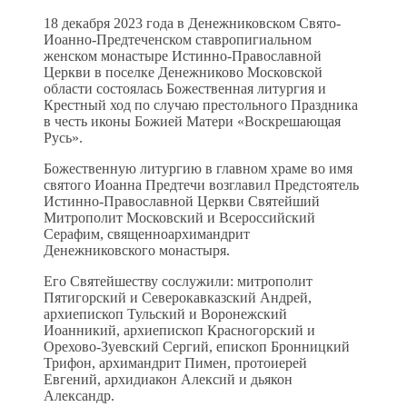
18 декабря 2023 года в Денежниковском Свято-
Иоанно-Предтеченском ставропигиальном
женском монастыре Истинно-Православной
Церкви в поселке Денежниково Московской
области состоялась Божественная литургия и
Крестный ход по случаю престольного Праздника
в честь иконы Божией Матери «Воскрешающая
Русь».
Божественную литургию в главном храме во имя
святого Иоанна Предтечи возглавил Предстоятель
Истинно-Православной Церкви Святейший
Митрополит Московский и Всероссийский
Серафим, священноархимандрит
Денежниковского монастыря.
Его Святейшеству сослужили: митрополит
Пятигорский и Северокавказский Андрей,
архиепископ Тульский и Воронежский
Иоанникий, архиепископ Красногорский и
Орехово-Зуевский Сергий, епископ Бронницкий
Трифон, архимандрит Пимен, протоиерей
Евгений, архидиакон Алексий и дьякон
Александр.