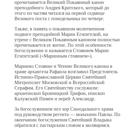
прочитывается Великий Покаянный канон
преподобного Андрея Критского, который до
этого по частям читался на первой седмице
Великого поста с понедельника по четверг.
Также, в память о покаянном молитвенном
подвиге преподобной Марии Египетской, на
утрене с Великим Покаянным каноном полностью
прочитывается ее житие. По этой особенности
богослужение и называется Стоянием Марии
Египетской («Марииным стоянием»).
Мариино Стояние и Чтение Великого канона в
храме архангела Рафаила возглавил Предстоятель
Истинно-Православной Церкви Святейший
Митрополит Московский и Всероссийский
Серафим. Его Святейшеству сослужили:
архиепископ Бронницкий Трифон, епископ
Калужский Пимен и иерей Александр.
За богослужением пел хор Синодального храма
под руководством регента — монахини Павлы. По
окончании богослужения Святейший Владыка
обратился с пастырским словом к молящимся.