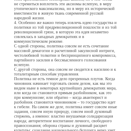
не стремиться воплотить эти аксиомы вслепую, в меру
утопического максима­лизма, но в меру их исторической
вместимости в живую ткань современной русской
народной жизни.
4. Особенно же важно теперь извлечь идею государства и
политики из той предреволюционной пошлости и из той
рево­люционной грязи, в которую эта идея незаметно
совлеклась в западных демократиях и в
коммунистическом режиме.
С одной стороны, политика совсем не есть сочетание
массовой демагогии и расчетливой закулисной интриги,
честолюбивой толкотни и беспринципного компромисса,
партийного засилия и бессмысленного голосования
вслепую.
С другой стороны, она совсем не сводится к насилию и к
тоталитарным способам управления.
Политика не есть темное дело презренных плутов. Когда
чиновник начинает торговать своим делом, как мы это
видим ныне в некоторых крупнейших демократиях мира,
или когда он становится прямым разбойником, как это
при коммунизме; или обратно – когда авантюрист и
разбойник становится чиновником – то государство идет
к гибели. На самом же деле, политика имеет совсем иные
задания, совсем иную природу, совсем иной духовный
стержень, а именно: властно внушаемая солидаризация
народа; авторитетное воспитание личного, свободного
право­сознания; оборона страны и духовный расцвет
культуры; созидание национального будущего через учет