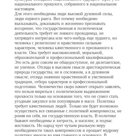
национального прошлого, собранного в национальном
настоящем.
Для этого необходимы люди высокой духовной силы,
люди первого ранга. Вот почему необходимо
высказывать, доказывать и жизненно признавать
воззрение, что государственная и политическая
деятельность требует не ловкого проходимца, не
хитрящего интригана или чего-нибудь еще худшего, но
человека с религиозно и нравственно сильным
характером, человека качественного и призванного к
власти. Она требует высоко­волевой, моральной,
образовательной и профессиональной квалификации.
Это есть дело совсем не общедоступное, не дилетантское,
не уличное. Отсюда в высоком смысле аристокра­тическая
природа государства, не в сословном, а в духовном
смысле; отсюда значение нравственной и умственной
традиции, отбора характеров и профессиональной
подготовки. Человечество скоро начнет открыто заявлять,
что нельзя мириться с поли­тическим выдвижением
прохвоста только на основании того, что он сумел стать
угодным закулисе или популярным в массе. Политика
требует качественных людей. Только им будет возможно
осуществить все связанные с политикой компромиссы, не
роняя ни себя, ни государственную власть. В политике
бывают необходимы и хитрость, и насилие, и подчас
жестокость. Но народ чует чутьем реальную меру
необходимости таких ком­промиссов и прощает мудрому
политику многое во имя главного и основного. В