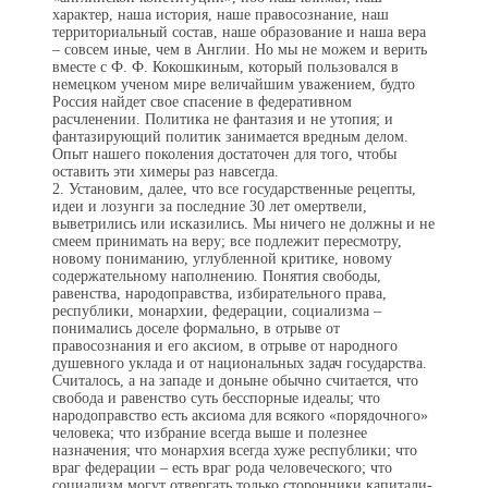
характер, наша история, наше правосознание, наш
территориальный состав, наше образование и наша вера
– совсем иные, чем в Англии. Но мы не можем и верить
вместе с Ф. Ф. Кокошкиным, который пользовался в
немецком ученом мире величайшим уважением, будто
Россия найдет свое спасение в федеративном
расчленении. Политика не фантазия и не утопия; и
фантазирующий политик занимается вредным делом.
Опыт нашего поколения достаточен для того, чтобы
оставить эти химеры раз навсегда.
2. Установим, далее, что все государственные рецепты,
идеи и лозунги за последние 30 лет омертвели,
выветрились или исказились. Мы ничего не должны и не
смеем принимать на веру; все подлежит пересмотру,
новому пониманию, углубленной критике, новому
содержательному наполнению. Понятия свободы,
равенства, народоправства, избирательного права,
республики, монархии, федерации, социализма –
понимались доселе фор­мально, в отрыве от
правосознания и его аксиом, в отрыве от народного
душевного уклада и от национальных задач государ­ства.
Считалось, а на западе и доныне обычно считается, что
свобода и равенство суть бесспорные идеалы; что
народоправство есть аксиома для всякого «порядочного»
человека; что избрание всегда выше и полезнее
назначения; что монархия всегда хуже республики; что
враг федерации – есть враг рода человеческого; что
социализм могут отвергать только сторонники капитали­