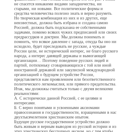
не спасется никакими видами западничества, ни
старыми, ни новыми. Все политические формы и
средства человечества полезно знать и верно разуметь.
Но творческая комбинация из них и из других, еще
неизвестных, должна быть избрана и создана самою
Россией, должна быть подсказана ее собственными
задачами, помимо всяких чужих предписаний или своих
предрассудков и доктрин. Мы должны понимать и
помнить, что всякое давление с запада, откуда бы оно ни
исходило, будет преследовать не русские, а чуждые
России цели, не исторический интерес, не благо русского
народа, а интерес давящей державы и вымогающей
организации… Поэтому поведение русских людей и
партий, потихоньку сговаривающихся с той или иной
ино­странной державой или закулисной международной
организацией о будущем устройстве России,
представляется нам проявлением или безответственного
политического легкомыслия, или прямого предательства.
Итак, мы должнжы считаться только с двумя великими
реальностями:
А. С исторически данной Россией, с ее целями и
интересами.
Б. С верно понятыми и усвоенными аксиомами
правосоз­нания и государственности, взращенными в нас
двухтысячелетним христианским опытом.
Будущее русское государственное устройство должно
быть живым и верным выводом из русской истории и из
этих христи­анских бесспорных аксиом, но с тем чтобы