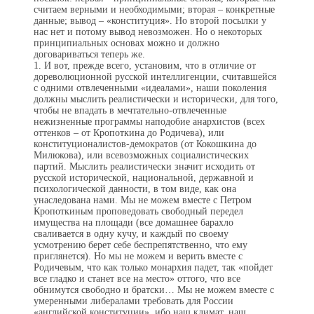
считаем верными и необходимыми; вторая – конкретные
данные; вывод – «конституция». Но второй посылки у
нас нет и потому вывод невозможен. Но о некоторых
принци­пиальных основах можно и должно
договариваться теперь же.
1. И вот, прежде всего, установим, что в отличие от
дореволюционной русской интеллигенции, считавшейся
с одними отвлеченными «идеалами», наши поколения
должны мыслить реалистически и исторически, для того,
чтобы не впадать в мечтательно-отвлеченные
нежизненные программы наподобие анархистов (всех
оттенков – от Кропоткина до Родичева), или
конституционалистов-демократов (от Кокошкина до
Милюкова), или всевозможных социалистических
партий. Мыслить реа­листически значит исходить от
русской исторической, национальной, державной и
психологической данности, в том виде, как она
унаследована нами. Мы не можем вместе с Петром
Кропот­киным проповедовать свободный передел
имущества на площади (все домашнее барахло
сваливается в одну кучу, и каждый по своему
усмотрению берет себе беспрепятственно, что ему
приглянется). Но мы не можем и верить вместе с
Родичевым, что как только монархия падет, так «пойдет
все гладко и станет все на место» оттого, что все
обнимутся свободно и братски… Мы не можем вместе с
умеренными либералами требовать для России
«английской конституции», ибо наш климат, наш