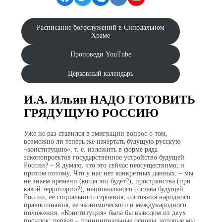
Расписание богослужений в Синодальном
Храме
Проповеди YouTube
Церковный календарь
И.А. Ильин НАДО ГОТОВИТЬ
ГРЯДУЩУЮ РОССИЮ
Уже не раз ставился в эмиграции вопрос о том,
возможно ли теперь же начертать будущую русскую
«конституцию», т. е. изложить в форме ряда
законопроектов государственное устрой­ство будущей
России? – Я думаю, что это сейчас неосуществимо; и
притом потому, Что у нас нет конкретных данных: – мы
не знаем времени (когда это будет?), пространства (при
какой территории?), национального состава будущей
России, ее социального строения, состояния народного
правосознания, ее экономического и международного
положения. «Конституция» была бы выводом из двух
посылок: первая – принципиальные основы, которые мы