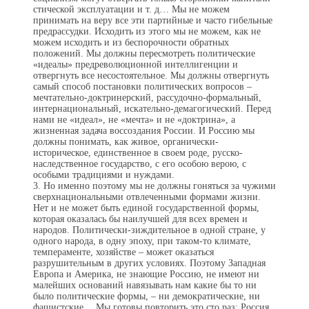
стической эксплуатации и т. д… Мы не можем
принимать на веру все эти партийные и часто гибельные
предрассудки. Исходить из этого мы не можем, как не
можем исходить и из беспорочности обратных
положений. Мы должны пересмотреть политические
«идеалы» предреволюционной интеллигенции и
отвергнуть все несостоятельное. Мы должны отвергнуть
самый способ постановки политических вопросов –
мечтательно-доктринерский, рассу­дочно-формальный,
интернациональный, искательно-демаго­гический. Перед
нами не «идеал», не «мечта» и не «доктрина», а
жизненная задача воссоздания России. И Россию мы
должны понимать, как живое, органически-
историческое, единственное в своем роде, русско-
наследственное государство, с его особою верою, с
особыми традициями и нуждами.
3. Но именно поэтому мы не должны гоняться за чужими
сверхнациональными отвлеченными формами жизни.
Нет и не может быть единой государственной формы,
которая оказалась бы наилучшей для всех времен и
народов. Политически-зижди­тельное в одной стране, у
одного народа, в одну эпоху, при таком-то климате,
темпераменте, хозяйстве – может оказаться
разрушительным в других условиях. Поэтому Западная
Европа и Америка, не знающие Россию, не имеют ни
малейших оснований навязывать нам какие бы то ни
было политические формы, – ни демократические, ни
фашистские… Мы готовы повторить это сто раз: Россия